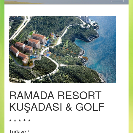
navigati
RAM
RAMADA RESORT
KUŞADASI & GOLF
* * * * *
Türkiye /